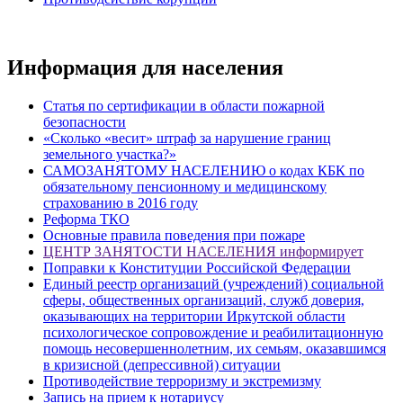
Информация для населения
Статья по сертификации в области пожарной
безопасности
«Сколько «весит» штраф за нарушение границ
земельного участка?»
САМОЗАНЯТОМУ НАСЕЛЕНИЮ о кодах КБК по
обязательному пенсионному и медицинскому
страхованию в 2016 году
Реформа ТКО
Основные правила поведения при пожаре
ЦЕНТР ЗАНЯТОСТИ НАСЕЛЕНИЯ информирует
Поправки к Конституции Российской Федерации
Единый реестр организаций (учреждений) социальной
сферы, общественных организаций, служб доверия,
оказывающих на территории Иркутской области
психологическое сопровождение и реабилитационную
помощь несовершеннолетним, их семьям, оказавшимся
в кризисной (депрессивной) ситуации
Противодействие терроризму и экстремизму
Запись на прием к нотариусу