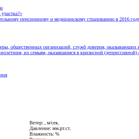
ти
 участка?»
ному пенсионному и медицинскому страхованию в 2016 год
еры, общественных организаций, служб доверия, оказывающих 
олетним, их семьям, оказавшимся в кризисной (депрессивной)
ния
Ветер: , м/сек.
Давление: мм.рт.ст.
Влажность: %