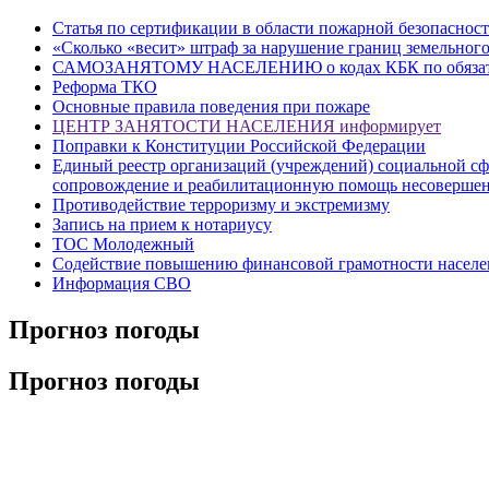
Статья по сертификации в области пожарной безопаснос
«Сколько «весит» штраф за нарушение границ земельного
САМОЗАНЯТОМУ НАСЕЛЕНИЮ о кодах КБК по обязатель
Реформа ТКО
Основные правила поведения при пожаре
ЦЕНТР ЗАНЯТОСТИ НАСЕЛЕНИЯ информирует
Поправки к Конституции Российской Федерации
Единый реестр организаций (учреждений) социальной сф
сопровождение и реабилитационную помощь несовершенн
Противодействие терроризму и экстремизму
Запись на прием к нотариусу
ТОС Молодежный
Содействие повышению финансовой грамотности населе
Информация СВО
Прогноз погоды
Прогноз погоды