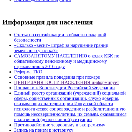
Информация для населения
Статья по сертификации в области пожарной
безопасности
«Сколько «весит» штраф за нарушение границ
земельного участка?»
САМОЗАНЯТОМУ НАСЕЛЕНИЮ о кодах КБК по
обязательному пенсионному и медицинскому
страхованию в 2016 году
Реформа ТКО
Основные правила поведения при пожаре
ЦЕНТР ЗАНЯТОСТИ НАСЕЛЕНИЯ информирует
Поправки к Конституции Российской Федерации
Единый реестр организаций (учреждений) социальной
сферы, общественных организаций, служб доверия,
оказывающих на территории Иркутской области
психологическое сопровождение и реабилитационную
помощь несовершеннолетним, их семьям, оказавшимся
в кризисной (депрессивной) ситуации
Противодействие терроризму и экстремизму
Запись на прием к нотариусу