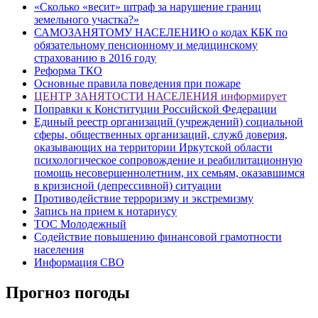
«Сколько «весит» штраф за нарушение границ
земельного участка?»
САМОЗАНЯТОМУ НАСЕЛЕНИЮ о кодах КБК по
обязательному пенсионному и медицинскому
страхованию в 2016 году
Реформа ТКО
Основные правила поведения при пожаре
ЦЕНТР ЗАНЯТОСТИ НАСЕЛЕНИЯ информирует
Поправки к Конституции Российской Федерации
Единый реестр организаций (учреждений) социальной
сферы, общественных организаций, служб доверия,
оказывающих на территории Иркутской области
психологическое сопровождение и реабилитационную
помощь несовершеннолетним, их семьям, оказавшимся
в кризисной (депрессивной) ситуации
Противодействие терроризму и экстремизму
Запись на прием к нотариусу
ТОС Молодежный
Содействие повышению финансовой грамотности
населения
Информация СВО
Прогноз погоды