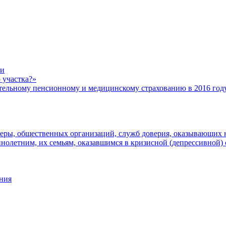
ти
 участка?»
ному пенсионному и медицинскому страхованию в 2016 год
еры, общественных организаций, служб доверия, оказывающих 
олетним, их семьям, оказавшимся в кризисной (депрессивной)
ния