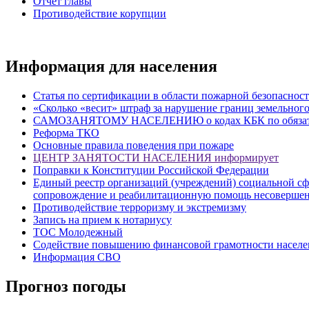
Отчет главы
Противодействие корупции
Информация для населения
Статья по сертификации в области пожарной безопаснос
«Сколько «весит» штраф за нарушение границ земельного
САМОЗАНЯТОМУ НАСЕЛЕНИЮ о кодах КБК по обязатель
Реформа ТКО
Основные правила поведения при пожаре
ЦЕНТР ЗАНЯТОСТИ НАСЕЛЕНИЯ информирует
Поправки к Конституции Российской Федерации
Единый реестр организаций (учреждений) социальной сф
сопровождение и реабилитационную помощь несовершенн
Противодействие терроризму и экстремизму
Запись на прием к нотариусу
ТОС Молодежный
Содействие повышению финансовой грамотности населе
Информация СВО
Прогноз погоды