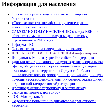
Информация для населения
Статья по сертификации в области пожарной
безопасности
«Сколько «весит» штраф за нарушение границ
земельного участка?»
САМОЗАНЯТОМУ НАСЕЛЕНИЮ о кодах КБК по
обязательному пенсионному и медицинскому
страхованию в 2016 году
Реформа ТКО
Основные правила поведения при пожаре
ЦЕНТР ЗАНЯТОСТИ НАСЕЛЕНИЯ информирует
Поправки к Конституции Российской Федерации
Единый реестр организаций (учреждений) социальной
сферы, общественных организаций, служб доверия,
оказывающих на территории Иркутской области
психологическое сопровождение и реабилитационную
помощь несовершеннолетним, их семьям, оказавшимся
в кризисной (депрессивной) ситуации
Противодействие терроризму и экстремизму
Запись на прием к нотариусу
ТОС Молодежный
Содействие повышению финансовой грамотности
населения