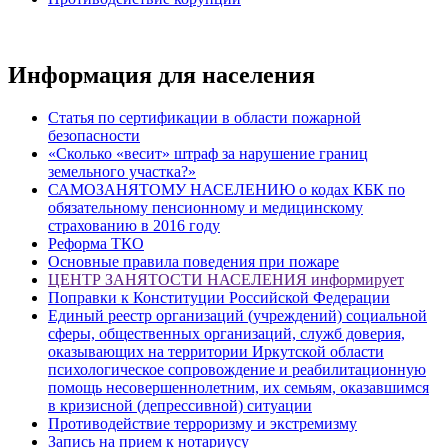
Информация для населения
Статья по сертификации в области пожарной
безопасности
«Сколько «весит» штраф за нарушение границ
земельного участка?»
САМОЗАНЯТОМУ НАСЕЛЕНИЮ о кодах КБК по
обязательному пенсионному и медицинскому
страхованию в 2016 году
Реформа ТКО
Основные правила поведения при пожаре
ЦЕНТР ЗАНЯТОСТИ НАСЕЛЕНИЯ информирует
Поправки к Конституции Российской Федерации
Единый реестр организаций (учреждений) социальной
сферы, общественных организаций, служб доверия,
оказывающих на территории Иркутской области
психологическое сопровождение и реабилитационную
помощь несовершеннолетним, их семьям, оказавшимся
в кризисной (депрессивной) ситуации
Противодействие терроризму и экстремизму
Запись на прием к нотариусу