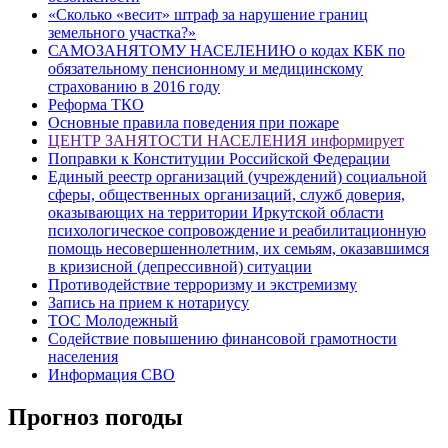
«Сколько «весит» штраф за нарушение границ
земельного участка?»
САМОЗАНЯТОМУ НАСЕЛЕНИЮ о кодах КБК по
обязательному пенсионному и медицинскому
страхованию в 2016 году
Реформа ТКО
Основные правила поведения при пожаре
ЦЕНТР ЗАНЯТОСТИ НАСЕЛЕНИЯ информирует
Поправки к Конституции Российской Федерации
Единый реестр организаций (учреждений) социальной
сферы, общественных организаций, служб доверия,
оказывающих на территории Иркутской области
психологическое сопровождение и реабилитационную
помощь несовершеннолетним, их семьям, оказавшимся
в кризисной (депрессивной) ситуации
Противодействие терроризму и экстремизму
Запись на прием к нотариусу
ТОС Молодежный
Содействие повышению финансовой грамотности
населения
Информация СВО
Прогноз погоды