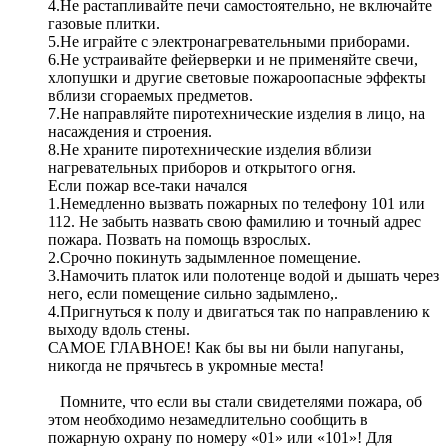
4.Не растапливайте печи самостоятельно, не включайте
газовые плитки.
5.Не играйте с электронагревательными приборами.
6.Не устраивайте фейерверки и не применяйте свечи,
хлопушки и другие световые пожароопасные эффекты
вблизи сгораемых предметов.
7.Не направляйте пиротехнические изделия в лицо, на
насаждения и строения.
8.Не храните пиротехнические изделия вблизи
нагревательных приборов и открытого огня.
Если пожар все-таки начался
1.Немедленно вызвать пожарных по телефону 101 или
112. Не забыть назвать свою фамилию и точный адрес
пожара. Позвать на помощь взрослых.
2.Срочно покинуть задымленное помещение.
3.Намочить платок или полотенце водой и дышать через
него, если помещение сильно задымлено,.
4.Пригнуться к полу и двигаться так по направлению к
выходу вдоль стены.
САМОЕ ГЛАВНОЕ! Как бы вы ни были напуганы,
никогда не прячьтесь в укромные места!
Помните, что если вы стали свидетелями пожара, об
этом необходимо незамедлительно сообщить в
пожарную охрану по номеру «01» или «101»! Для