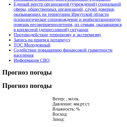
Единый реестр организаций (учреждений) социальной
сферы, общественных организаций, служб доверия,
оказывающих на территории Иркутской области
психологическое сопровождение и реабилитационную
помощь несовершеннолетним, их семьям, оказавшимся
в кризисной (депрессивной) ситуации
Противодействие терроризму и экстремизму
Запись на прием к нотариусу
ТОС Молодежный
Содействие повышению финансовой грамотности
населения
Информация СВО
Прогноз погоды
Прогноз погоды
Ветер: , м/сек.
Давление: мм.рт.ст.
Влажность: %
Восход:
Заход: