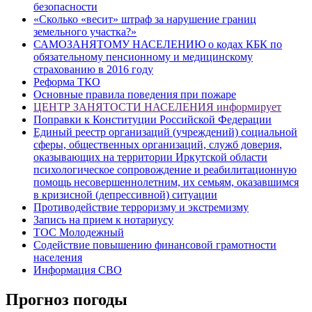
безопасности
«Сколько «весит» штраф за нарушение границ
земельного участка?»
САМОЗАНЯТОМУ НАСЕЛЕНИЮ о кодах КБК по
обязательному пенсионному и медицинскому
страхованию в 2016 году
Реформа ТКО
Основные правила поведения при пожаре
ЦЕНТР ЗАНЯТОСТИ НАСЕЛЕНИЯ информирует
Поправки к Конституции Российской Федерации
Единый реестр организаций (учреждений) социальной
сферы, общественных организаций, служб доверия,
оказывающих на территории Иркутской области
психологическое сопровождение и реабилитационную
помощь несовершеннолетним, их семьям, оказавшимся
в кризисной (депрессивной) ситуации
Противодействие терроризму и экстремизму
Запись на прием к нотариусу
ТОС Молодежный
Содействие повышению финансовой грамотности
населения
Информация СВО
Прогноз погоды