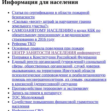
Информация для населения
Статья по сертификации в области пожарной
безопасности
«Сколько «весит» штраф за нарушение границ
земельного участка?»
САМОЗАНЯТОМУ НАСЕЛЕНИЮ о кодах КБК по
обязательному пенсионному и медицинскому
страхованию в 2016 году
Реформа ТКО
Основные правила поведения при пожаре
ЦЕНТР ЗАНЯТОСТИ НАСЕЛЕНИЯ информирует
Поправки к Конституции Российской Федерации
Единый реестр организаций (учреждений) социальной
сферы, общественных организаций, служб доверия,
оказывающих на территории Иркутской области
психологическое сопровождение и реабилитационную
помощь несовершеннолетним, их семьям, оказавшимся
в кризисной (депрессивной) ситуации
Противодействие терроризму и экстремизму
Запись на прием к нотариусу
ТОС Молодежный
Содействие повышению финансовой грамотности
населения
Информация СВО